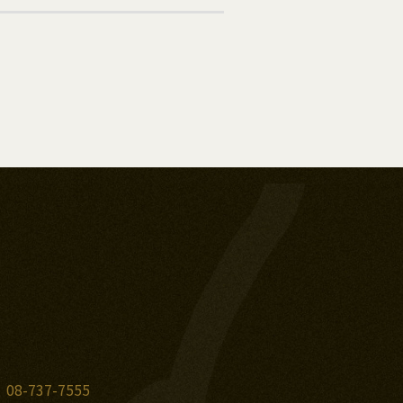
：
08-737-7555