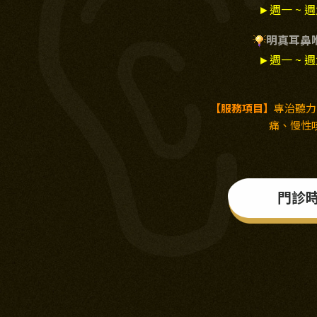
►
週一 ~ 週六 
明真耳鼻
►
週一 ~ 週六 
【服務項目】
專治聽力
痛、慢性
門診